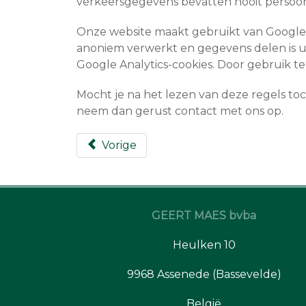
verkeersgegevens bevatten nooit persoonl
Onze website maakt gebruikt van Google
anoniem verwerkt en gegevens delen is u
Google Analytics-cookies. Door gebruik t
Mocht je na het lezen van deze regels to
neem dan gerust contact met ons op.
Vorige
GEERT MAES bvba
Heulken 10
9968 Assenede (Bassevelde)
België