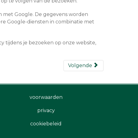
e op te volgen van de bezoeken.
ten met Google. De gegevens worden
re Google-diensten in combinatie met
y tijdens je bezoeken op onze website,
Volgende
voorwaarden
privacy
cookiebeleid