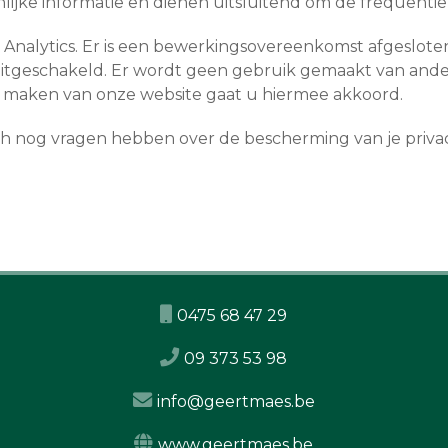
ijke informatie en dienen uitsluitend om de frequenti
 Analytics. Er is een bewerkingsovereenkomst afgeslo
itgeschakeld. Er wordt geen gebruik gemaakt van ande
e maken van onze website gaat u hiermee akkoord.
ch nog vragen hebben over de bescherming van je privac
0475 68 47 29
09 373 53 98
info@geertmaes.be
www.geertmaes.be