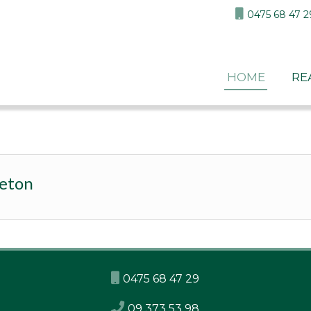
0475 68 47 2
home
re
beton
0475 68 47 29
09 373 53 98