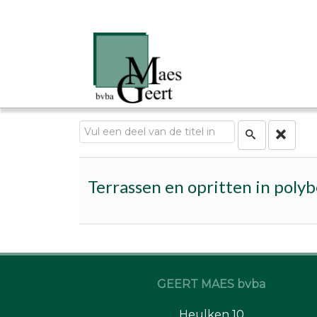
Vul een deel van de titel in
Terrassen en opritten in poly
GEERT MAES bvba
Heulken 10