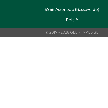
9968 Assenede (Bassevelde)
België
© 2017 - 2026 GEERTMAES.BE