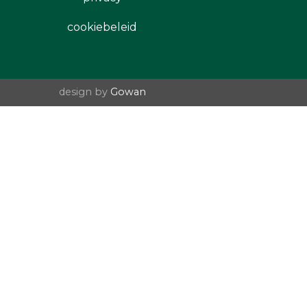
cookiebeleid
design by
Gowan