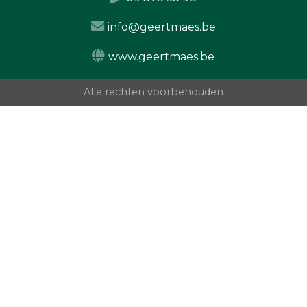
info@geertmaes.be
www.geertmaes.be
Alle rechten voorbehouden