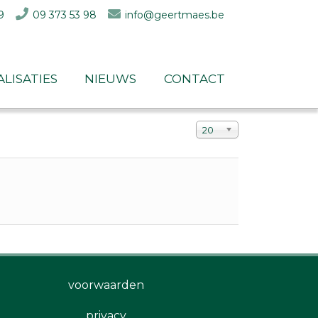
9
09 373 53 98
info@geertmaes.be
alisaties
nieuws
contact
Toon #
20
voorwaarden
privacy