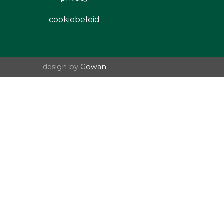
cookiebeleid
design by
Gowan