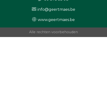
info@geertmaes.be
www.geertmaes.be
Alle rechten voorbehouden