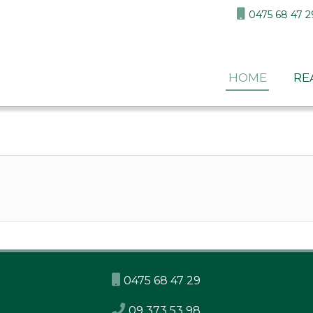
0475 68 47 2
home
re
0475 68 47 29
09 373 53 98