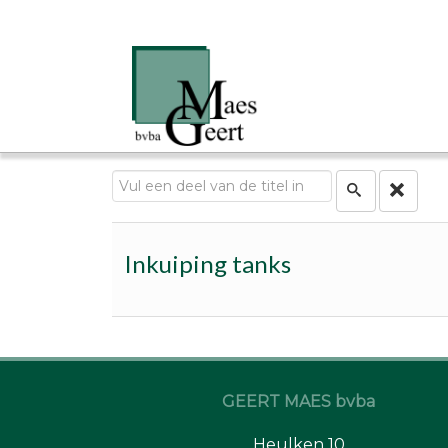
Vul een deel van de titel in
Inkuiping tanks
GEERT MAES bvba
Heulken 10