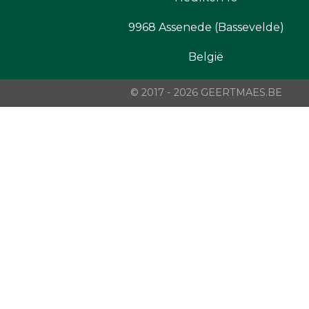
9968 Assenede (Bassevelde)
België
© 2017 - 2026 GEERTMAES.BE