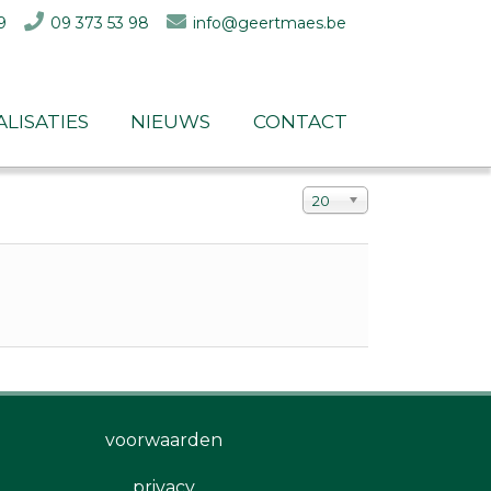
9
09 373 53 98
info@geertmaes.be
alisaties
nieuws
contact
Toon #
20
voorwaarden
privacy